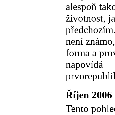
alespoň tak
životnost, j
předchozím.
není známo,
forma a pro
napovídá
prvorepubli
Říjen 2006
Tento pohle