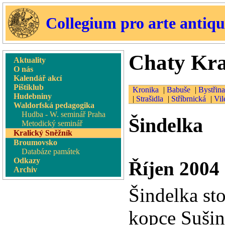
Collegium pro arte antiq
Chaty Kra
Aktuality
O nás
Kalendář akcí
Pištiklub
Kronika
|
Babuše
|
Bystřina
Hudebniny
|
Strašidla
|
Stříbrnická
|
Vil
Waldorfská pedagogika
Hudba - W. seminář Praha
Šindelka
Metodický seminář
Kralický Sněžník
Broumovsko
Databáze památek
Odkazy
Říjen 2004
Archiv
Šindelka sto
kopce Sušin