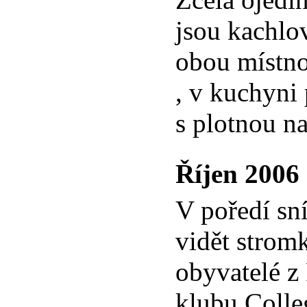
jsou kachlo
obou místno
, v kuchyni
s plotnou na
Říjen 2006
V poředí sn
vidět stromk
obyvatelé z 
klubu Colleg