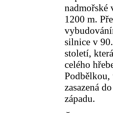
nadmořské v
1200 m. Př
vybudování
silnice v 90
století, kte
celého hřeb
Podbělkou, 
zasazená do
západu.