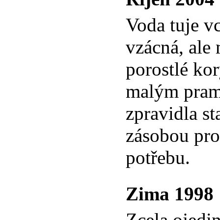
Voda tuje v
vzácná, ale
porostlé ko
malým pra
zpravidla st
zásobou pr
potřebu.
Zima 1998
Zcela ojedin