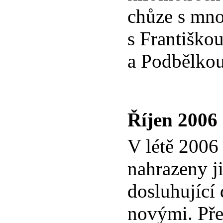
chůze s mn
s Františko
a Podbělkou
Říjen 2006
V létě 2006
nahrazeny j
dosluhující
novými. Pře