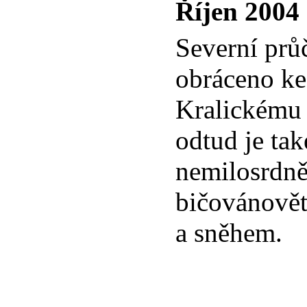
Říjen 2004
Severní průč
obráceno ke
Kralickému
odtud je tak
nemilosrdn
bičovánově
a sněhem.