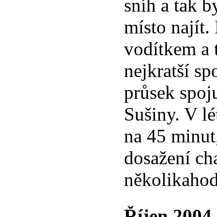
sníh a tak b
místo najít
vodítkem a 
nejkratší sp
průsek spoj
Sušiny. V lé
na 45 minut
dosažení ch
několikahod
Říjen 2004