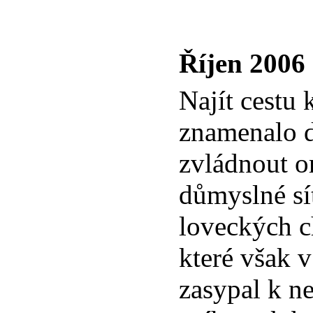
Říjen 2006
Najít cestu 
znamenalo 
zvládnout or
důmyslné sí
loveckých c
které však 
zasypal k n