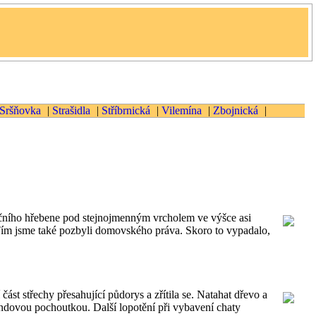
Sršňovka
|
Strašidla
|
Stříbrnická
|
Vilemína
|
Zbojnická
|
bočního hřebene pod stejnojmenným vrcholem ve výšce asi
 Tím jsme také pozbyli domovského práva. Skoro to vypadalo,
ást střechy přesahující půdorys a zřítila se. Natahat dřevo a
ndovou pochoutkou. Další lopotění při vybavení chaty