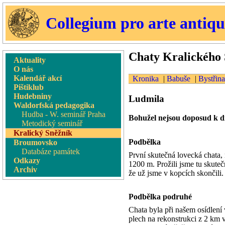
Collegium pro arte antiq
Chaty Kralického
Aktuality
O nás
Kalendář akcí
Kronika
|
Babuše
|
Bystřina
Pištiklub
Hudebniny
Ludmila
Waldorfská pedagogika
Hudba - W. seminář Praha
Bohužel nejsou doposud k di
Metodický seminář
Kralický Sněžník
Podbělka
Broumovsko
Databáze památek
První skutečná lovecká chata,
Odkazy
1200 m. Prožili jsme tu skute
Archiv
že už jsme v kopcích skončili.
Podbělka podruhé
Chata byla při našem osídlení 
plech na rekonstrukci z 2 km 