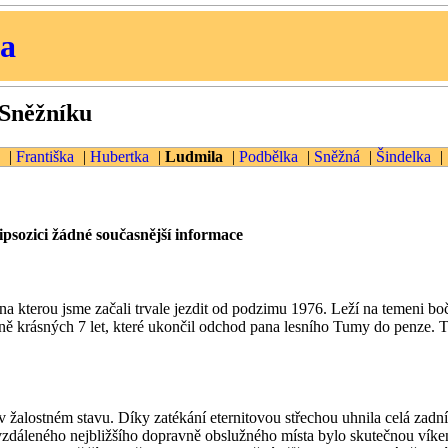
ua
 Sněžníku
|
Františka
|
Hubertka
|
Ludmila
|
Podbělka
|
Sněžná
|
Šindelka
|
psozici žádné současnější informace
 na kterou jsme začali trvale jezdit od podzimu 1976. Leží na temeni 
čně krásných 7 let, které ukončil odchod pana lesního Tumy do penze.
v žalostném stavu. Díky zatékání eternitovou střechou uhnila celá zadní č
vzdáleného nejbližšího dopravně obslužného místa bylo skutečnou víke